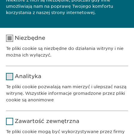
Niektóre z nich są niezbędne, podczas gdy inne
umożliwiają nam na poprawę Twojego komfortu
… na rynek produkty chronione patentem. Nasza marka
korzystania z naszej strony internetowej.
Revalid
® – linia produktów do holistycznej pielęgnacji…
Niezbędne
NASZA STRATEGIA
Te pliki cookie są niezbędne do działania witryny i nie
można ich wyłączyć.
… partnerami lub samodzielnie. Przykładowo oferujemy
Revalid
® do pielęgnacji włosów i przeciwdziałania ich…
Nazwa
cookie_optin
Analityka
Dostawca
sgalinski
Te pliki cookie pozwalają nam mierzyć i ulepszać naszą
witrynę. Wszystkie informacje gromadzone przez pliki
Czas
cookie są anonimowe
1 rok
trwania
BIURO
Ewopharma AG Sp. z o.o.
Nazwa
Google Analytics
Przechowuje stan zgody użytkownika
Powód
Zawartość zewnętrzna
ul. Leszno 14
na pliki cookie.
Dostawca
Google
01-192 Warszawa
Te pliki cookie mogą być wykorzystywane przez firmy