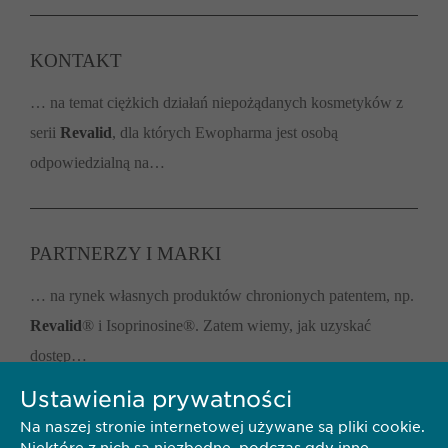
KONTAKT
… na temat ciężkich działań niepożądanych kosmetyków z
serii
Revalid
, dla których Ewopharma jest osobą
odpowiedzialną na…
PARTNERZY I MARKI
… na rynek własnych produktów chronionych patentem, np.
Revalid
® i Isoprinosine®. Zatem wiemy, jak uzyskać
dostęp…
Ustawienia prywatności
Na naszej stronie internetowej używane są pliki cookie.
O EWOPHARMA