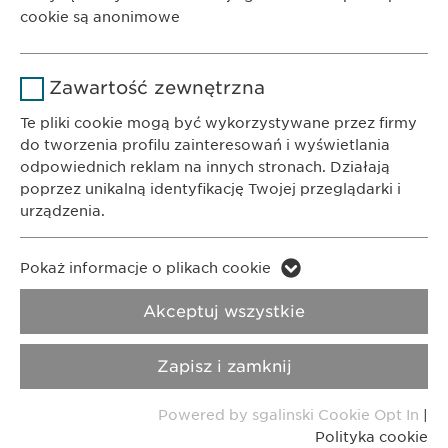
Czas
cookie są anonimowe
1 rok
trwania
KONTAKT
Nazwa
Google Analytics
Telefon: +48 22 620 11 71
Przechowuje stan zgody użytkownika
Powód
Zawartość zewnętrzna
E-Mail:
info@
ewopharma.pl
na pliki cookie.
Dostawca
Google
Te pliki cookie mogą być wykorzystywane przez firmy
do tworzenia profilu zainteresowań i wyświetlania
Polityka
Czas
odpowiednich reklam na innych stronach. Działają
1 day
Prywatności
Polityka cookie
trwania
poprzez unikalną identyfikację Twojej przeglądarki i
urządzenia.
Powód
Generuje dane statystyczne.
Imprint
Nota metodologiczna
Nazwa
LinkedIn
Pokaż informacje o plikach cookie
Copyright © Ewopharma AG
Nazwa
vuid
Dostawca
LinkedIn
Akceptuj wszystkie
Dostawca
Vimeo
Czas
2 lata
Zapisz i zamknij
trwania
Czas
2 years
trwania
Powered by sgalinski Cookie Opt In
|
Śledzenie korzystania z usług
Powód
Polityka cookie
wbudowanych.
Collects data on users visiting the