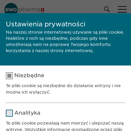
NASZE PORTFOLIO
Ustawienia prywatności
Na naszej stronie internetowej używane są pliki cookie.
Wszystkie produkty
Niektóre z nich są niezbędne, podczas gdy inne
Leki
umożliwiają nam na poprawę Twojego komfortu
Produkty bez recepty
korzystania z naszej strony internetowej.
Wybierz
Niezbędne
SZUKAJ
Te pliki cookie są niezbędne do działania witryny i nie
Wielkość
Marka
Producent
ChPL/Ulotka
można ich wyłączyć.
opakowania
BIURO
Nazwa
cookie_optin
Ewopharma AG Sp. z o.o.
Analityka
ul. Leszno 14
Dostawca
sgalinski
Te pliki cookie pozwalają nam mierzyć i ulepszać naszą
01-192 Warszawa
witrynę. Wszystkie informacje gromadzone przez pliki