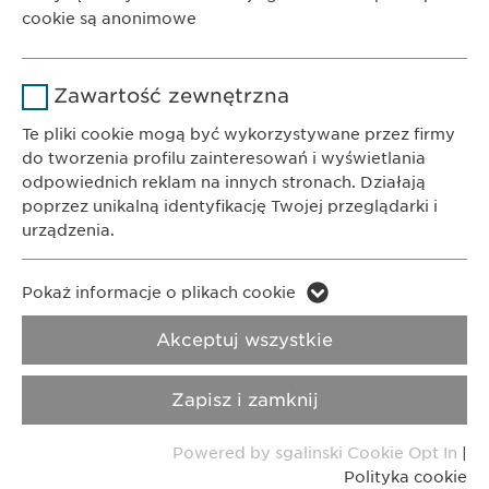
Czas
cookie są anonimowe
1 rok
trwania
KONTAKT
Nazwa
Google Analytics
Telefon: +48 22 620 11 71
Przechowuje stan zgody użytkownika
Powód
Zawartość zewnętrzna
E-Mail:
info@
ewopharma.pl
na pliki cookie.
Dostawca
Google
Te pliki cookie mogą być wykorzystywane przez firmy
do tworzenia profilu zainteresowań i wyświetlania
Polityka
Czas
odpowiednich reklam na innych stronach. Działają
1 day
Prywatności
Polityka cookie
trwania
poprzez unikalną identyfikację Twojej przeglądarki i
urządzenia.
Powód
Generuje dane statystyczne.
Imprint
Nota metodologiczna
Nazwa
LinkedIn
Pokaż informacje o plikach cookie
Copyright © Ewopharma AG
Nazwa
vuid
Dostawca
LinkedIn
Akceptuj wszystkie
Dostawca
Vimeo
Czas
2 lata
Zapisz i zamknij
trwania
Czas
2 years
trwania
Powered by sgalinski Cookie Opt In
|
Śledzenie korzystania z usług
Powód
Polityka cookie
wbudowanych.
Collects data on users visiting the