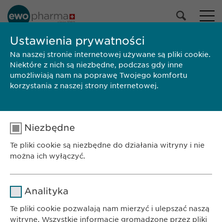
NASZE PORTFOLIO
Ustawienia prywatności
Na naszej stronie internetowej używane są pliki cookie.
Wszystkie produkty
Niektóre z nich są niezbędne, podczas gdy inne
Leki
umożliwiają nam na poprawę Twojego komfortu
Produkty bez recepty
korzystania z naszej strony internetowej.
Wybierz
Niezbędne
SZUKAJ
Te pliki cookie są niezbędne do działania witryny i nie
Wielkość
Marka
Producent
ChPL/Ulotka
można ich wyłączyć.
opakowania
BIURO
Nazwa
cookie_optin
Ewopharma AG Sp. z o.o.
Analityka
ul. Leszno 14
Dostawca
sgalinski
Te pliki cookie pozwalają nam mierzyć i ulepszać naszą
01-192 Warszawa
witrynę. Wszystkie informacje gromadzone przez pliki