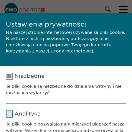
NASZE PORTFOLIO
Ustawienia prywatności
Na naszej stronie internetowej używane są pliki cookie.
Wszystkie produkty
Niektóre z nich są niezbędne, podczas gdy inne
Leki
umożliwiają nam na poprawę Twojego komfortu
Produkty bez recepty
korzystania z naszej strony internetowej.
Wybierz
Niezbędne
SZUKAJ
Te pliki cookie są niezbędne do działania witryny i nie
Wielkość
Marka
Producent
ChPL/Ulotka
można ich wyłączyć.
opakowania
BIURO
Nazwa
cookie_optin
Ewopharma AG Sp. z o.o.
Analityka
ul. Leszno 14
Dostawca
sgalinski
Te pliki cookie pozwalają nam mierzyć i ulepszać naszą
01-192 Warszawa
witrynę. Wszystkie informacje gromadzone przez pliki