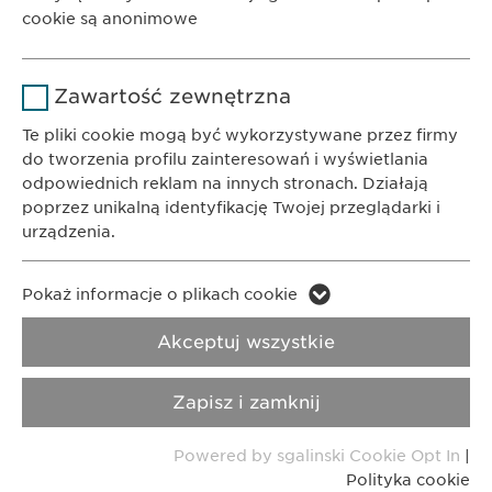
Czas
cookie są anonimowe
1 rok
trwania
KONTAKT
Nazwa
Google Analytics
Telefon: +48 22 620 11 71
Przechowuje stan zgody użytkownika
Powód
Zawartość zewnętrzna
E-Mail:
info@
ewopharma.pl
na pliki cookie.
Dostawca
Google
Te pliki cookie mogą być wykorzystywane przez firmy
do tworzenia profilu zainteresowań i wyświetlania
Polityka
Czas
odpowiednich reklam na innych stronach. Działają
1 day
Prywatności
Polityka cookie
trwania
poprzez unikalną identyfikację Twojej przeglądarki i
urządzenia.
Powód
Generuje dane statystyczne.
Imprint
Nota metodologiczna
Nazwa
LinkedIn
Pokaż informacje o plikach cookie
Copyright © Ewopharma AG
Nazwa
vuid
Dostawca
LinkedIn
Akceptuj wszystkie
Dostawca
Vimeo
Czas
2 lata
Zapisz i zamknij
trwania
Czas
2 years
trwania
Powered by sgalinski Cookie Opt In
|
Śledzenie korzystania z usług
Powód
Polityka cookie
wbudowanych.
Collects data on users visiting the