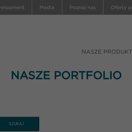
velopment
Media
Poznaj nas
Oferty p
NASZE PRODUK
NASZE PORTFOLIO
SZUKAJ