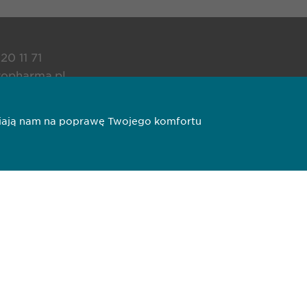
20 11 71
opharma.pl
liwiają nam na poprawę Twojego komfortu
todologiczna
Copyright © Ewopharma A