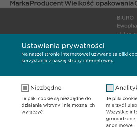
Marka
Producent
Wielkość opakowania
BIURO
Ewophar
ul. Lesz
01-192 
Ustawienia prywatności
Na naszej stronie internetowej używane są pliki c
Polityka Prywatnośc
korzystania z naszej strony internetowej.
Niezbędne
Anality
Te pliki cookie są niezbędne do
Te pliki cook
działania witryny i nie można ich
mierzyć i ule
wyłączyć.
Wszystkie in
gromadzone pr
anonimowe