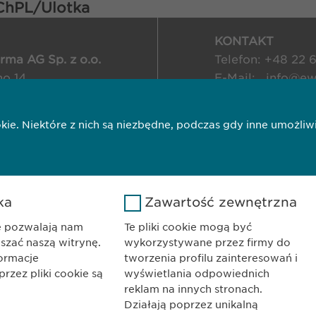
ChPL/Ulotka
KONTAKT
ma AG Sp. z o.o.
Telefon: +48 22 6
no 14
E-Mail:
info@
ew
Warszawa
ookie. Niektóre z nich są niezbędne, podczas gdy inne umoż
i
Polityka cookie
Imprint
Nota me
ka
Zawartość zewnętrzna
ie pozwalają nam
Te pliki cookie mogą być
pszać naszą witrynę.
wykorzystywane przez firmy do
formacje
tworzenia profilu zainteresowań i
zez pliki cookie są
wyświetlania odpowiednich
reklam na innych stronach.
Działają poprzez unikalną