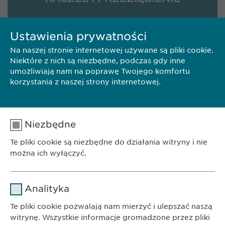
Ustawienia prywatności
Na naszej stronie internetowej używane są pliki cookie.
Niektóre z nich są niezbędne, podczas gdy inne
LEKI WSPOMAGAJĄCE TRAWIENIE I
umożliwiają nam na poprawę Twojego komfortu
UKŁAD POKARMOWY
korzystania z naszej strony internetowej.
Niezbędne
Te pliki cookie są niezbędne do działania witryny i nie
PIELĘGNACJA WŁOSÓW I SKÓRY
można ich wyłączyć.
Nazwa
cookie_optin
Analityka
Dostawca
sgalinski
Te pliki cookie pozwalają nam mierzyć i ulepszać naszą
witrynę. Wszystkie informacje gromadzone przez pliki
Czas