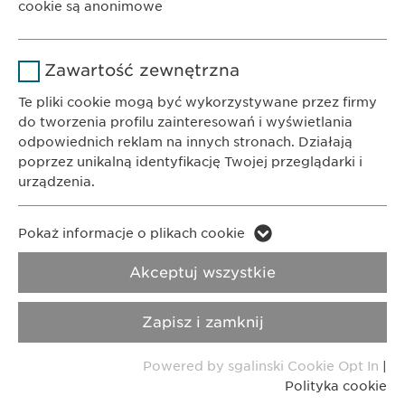
cookie są anonimowe
1 rok
trwania
BIURO
Ewopharma AG Sp. z o.o.
Nazwa
Google Analytics
Przechowuje stan zgody użytkownika
Powód
Zawartość zewnętrzna
ul. Leszno 14
na pliki cookie.
Dostawca
Google
01-192 Warszawa
Te pliki cookie mogą być wykorzystywane przez firmy
do tworzenia profilu zainteresowań i wyświetlania
Czas
odpowiednich reklam na innych stronach. Działają
1 day
KONTAKT
trwania
poprzez unikalną identyfikację Twojej przeglądarki i
Telefon: +48 22 620 11 71
urządzenia.
E-Mail:
info@
ewopharma.pl
Powód
Generuje dane statystyczne.
Nazwa
LinkedIn
Pokaż informacje o plikach cookie
Polityka
Nazwa
vuid
Prywatności
Polityka cookie
Dostawca
LinkedIn
Akceptuj wszystkie
Dostawca
Vimeo
Czas
Imprint
Nota metodologiczna
2 lata
Zapisz i zamknij
trwania
Czas
2 years
trwania
Copyright © Ewopharma AG
Powered by sgalinski Cookie Opt In
|
Śledzenie korzystania z usług
Powód
Polityka cookie
wbudowanych.
Collects data on users visiting the
Powód