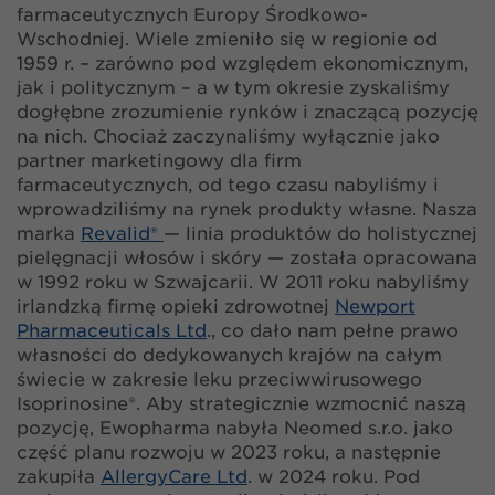
farmaceutycznych Europy Środkowo-
Wschodniej. Wiele zmieniło się w regionie od
1959 r. – zarówno pod względem ekonomicznym,
jak i politycznym – a w tym okresie zyskaliśmy
dogłębne zrozumienie rynków i znaczącą pozycję
na nich. Chociaż zaczynaliśmy wyłącznie jako
partner marketingowy dla firm
farmaceutycznych, od tego czasu nabyliśmy i
wprowadziliśmy na rynek produkty własne. Nasza
marka
Revalid®
— linia produktów do holistycznej
pielęgnacji włosów i skóry — została opracowana
w 1992 roku w Szwajcarii. W 2011 roku nabyliśmy
irlandzką firmę opieki zdrowotnej
Newport
Pharmaceuticals Ltd
., co dało nam pełne prawo
własności do dedykowanych krajów na całym
świecie w zakresie leku przeciwwirusowego
Isoprinosine®. Aby strategicznie wzmocnić naszą
pozycję, Ewopharma nabyła Neomed s.r.o. jako
część planu rozwoju w 2023 roku, a następnie
zakupiła
AllergyCare Ltd
. w 2024 roku. Pod