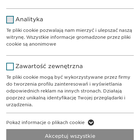
Nazwa
cookie_optin
Analityka
Dostawca
sgalinski
Te pliki cookie pozwalają nam mierzyć i ulepszać naszą
witrynę. Wszystkie informacje gromadzone przez pliki
Czas
cookie są anonimowe
1 rok
trwania
BIURO
Ewopharma AG Sp. z o.o.
Nazwa
Google Analytics
Przechowuje stan zgody użytkownika
Powód
Zawartość zewnętrzna
ul. Leszno 14
na pliki cookie.
Dostawca
Google
01-192 Warszawa
Te pliki cookie mogą być wykorzystywane przez firmy
do tworzenia profilu zainteresowań i wyświetlania
Czas
odpowiednich reklam na innych stronach. Działają
1 day
KONTAKT
trwania
poprzez unikalną identyfikację Twojej przeglądarki i
Telefon: +48 22 620 11 71
urządzenia.
Powód
Generuje dane statystyczne.
E-Mail:
info@
ewopharma.pl
Nazwa
LinkedIn
Pokaż informacje o plikach cookie
Polityka
Nazwa
vuid
Prywatności
Polityka cookie
Dostawca
LinkedIn
Akceptuj wszystkie