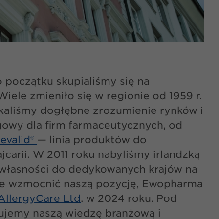
 początku skupialiśmy się na
le zmieniło się w regionie od 1959 r.
kaliśmy dogłębne zrozumienie rynków i
gowy dla firm farmaceutycznych, od
evalid®
— linia produktów do
carii. W 2011 roku nabyliśmy irlandzką
 własności do dedykowanych krajów na
nie wzmocnić naszą pozycję, Ewopharma
AllergyCare Ltd
. w 2024 roku. Pod
zujemy naszą wiedzę branżową i