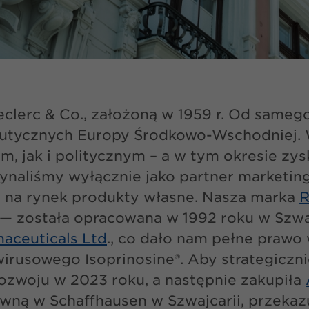
clerc & Co., założoną w 1959 r. Od samego
ycznych Europy Środkowo-Wschodniej. Wie
 jak i politycznym – a w tym okresie zys
zynaliśmy wyłącznie jako partner marketin
y na rynek produkty własne. Nasza marka
R
y — została opracowana w 1992 roku w Szwaj
aceuticals Ltd
., co dało nam pełne prawo
wirusowego Isoprinosine®. Aby strategicz
rozwoju w 2023 roku, a następnie zakupiła
łówną w Schaffhausen w Szwajcarii, przeka