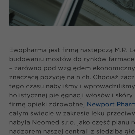
Ewopharma jest firmą następczą M.R. Le
budowaniu mostów do rynków farmaceut
– zarówno pod względem ekonomicznym,
znaczącą pozycję na nich. Chociaż zac
tego czasu nabyliśmy i wprowadziliśm
holistycznej pielęgnacji włosów i skór
firmę opieki zdrowotnej
Newport Pharm
całym świecie w zakresie leku przeciw
nabyła Neomed s.r.o. jako część planu 
nadzorem naszej centrali z siedzibą g