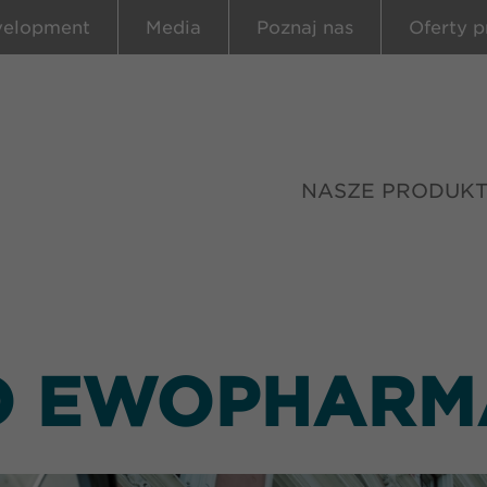
velopment
Media
Poznaj nas
Oferty p
NASZE PRODUK
O EWOPHARM