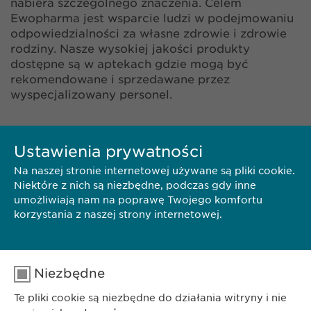
nabiera szczególnego znaczenia. Celem
Ewopharma jest wsparcie ludzi w podejmowaniu
odpowiedzialności za własne zdrowie i zdrowie
rodziny. Nasze wysokiej jakości produkty
dostępne są w aptekach gdzie mogą być
rekomendowane i sprzedawane przez
wyspecjalizowany personel.
Ustawienia prywatności
Na naszej stronie internetowej używane są pliki cookie.
Niektóre z nich są niezbędne, podczas gdy inne
umożliwiają nam na poprawę Twojego komfortu
korzystania z naszej strony internetowej.
Niezbędne
Te pliki cookie są niezbędne do działania witryny i nie