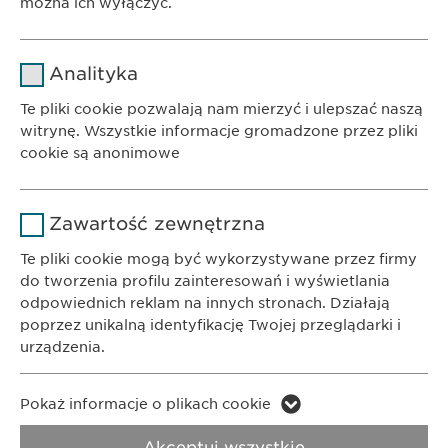
można ich wyłączyć.
Nazwa
cookie_optin
Analityka
NASZE PORTFOLIO
Dostawca
sgalinski
Te pliki cookie pozwalają nam mierzyć i ulepszać naszą
witrynę. Wszystkie informacje gromadzone przez pliki
Czas
cookie są anonimowe
1 rok
trwania
BIURO
Ewopharma AG Sp. z o.o.
Nazwa
Google Analytics
Przechowuje stan zgody użytkownika
Powód
Zawartość zewnętrzna
ul. Leszno 14
na pliki cookie.
Dostawca
Google
01-192 Warszawa
Te pliki cookie mogą być wykorzystywane przez firmy
do tworzenia profilu zainteresowań i wyświetlania
Czas
odpowiednich reklam na innych stronach. Działają
1 day
KONTAKT
trwania
poprzez unikalną identyfikację Twojej przeglądarki i
Telefon: +48 22 620 11 71
urządzenia.
Powód
Generuje dane statystyczne.
E-Mail:
info@
ewopharma.pl
Nazwa
LinkedIn
Pokaż informacje o plikach cookie
Polityka
Nazwa
vuid
Prywatności
Polityka cookie
Dostawca
LinkedIn
Akceptuj wszystkie