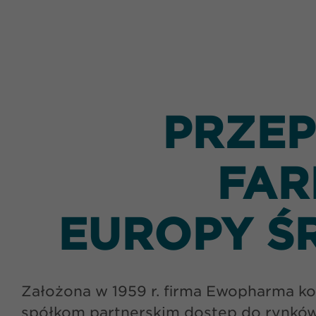
PRZE
FAR
EUROPY Ś
Założona w 1959 r. firma Ewopharma ko
spółkom partnerskim dostęp do rynków