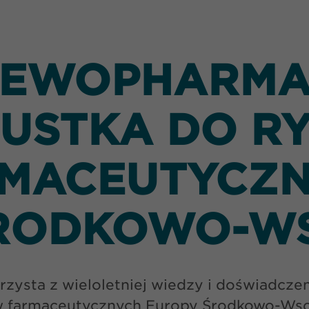
EWOPHARM
PUSTKA DO R
MACEUTYCZ
RODKOWO-W
rzysta z wieloletniej wiedzy i doświadcze
 farmaceutycznych Europy Środkowo-Wsch