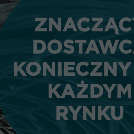
ZNACZĄC
ZNACZĄC
DOSTAWC
DOSTAWC
KONIECZNY
KONIECZNY
KAŻDYM
KAŻDYM
RYNKU
RYNKU