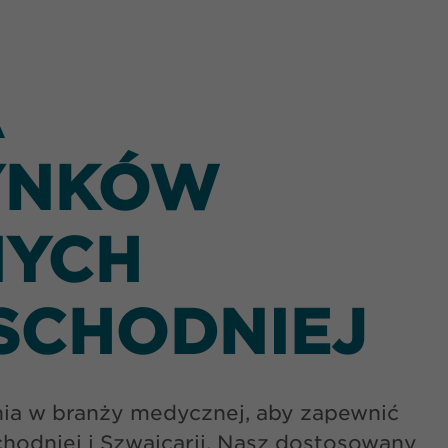
A
YNKÓW
NYCH
SCHODNIEJ
nia w branży medycznej, aby zapewnić
odniej i Szwajcarii. Nasz dostosowany