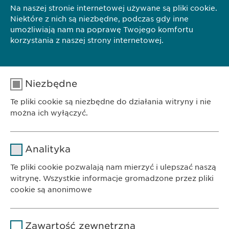
Na naszej stronie internetowej używane są pliki cookie.
Niektóre z nich są niezbędne, podczas gdy inne
umożliwiają nam na poprawę Twojego komfortu
korzystania z naszej strony internetowej.
Niezbędne
Te pliki cookie są niezbędne do działania witryny i nie
można ich wyłączyć.
Nazwa
cookie_optin
Analityka
Dostawca
sgalinski
Te pliki cookie pozwalają nam mierzyć i ulepszać naszą
witrynę. Wszystkie informacje gromadzone przez pliki
Czas
cookie są anonimowe
1 rok
trwania
BIURO
Ewopharma AG Sp. z o.o.
Nazwa
Google Analytics
Przechowuje stan zgody użytkownika
Powód
Zawartość zewnętrzna
ul. Leszno 14