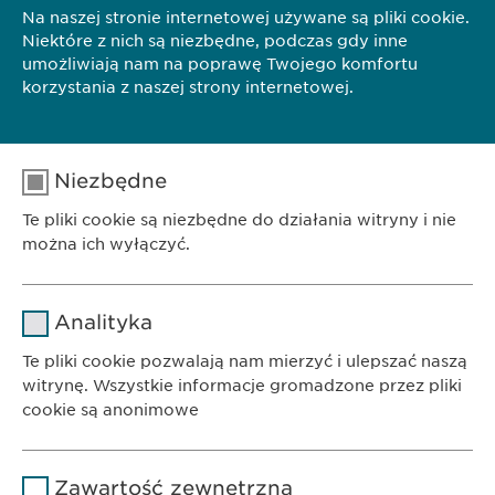
Na naszej stronie internetowej używane są pliki cookie.
Niektóre z nich są niezbędne, podczas gdy inne
umożliwiają nam na poprawę Twojego komfortu
korzystania z naszej strony internetowej.
Niezbędne
Te pliki cookie są niezbędne do działania witryny i nie
można ich wyłączyć.
Nazwa
cookie_optin
Analityka
Dostawca
sgalinski
Te pliki cookie pozwalają nam mierzyć i ulepszać naszą
witrynę. Wszystkie informacje gromadzone przez pliki
Czas
cookie są anonimowe
1 rok
trwania
BIURO
Ewopharma AG Sp. z o.o.
Nazwa
Google Analytics
Przechowuje stan zgody użytkownika
Powód
Zawartość zewnętrzna
ul. Leszno 14