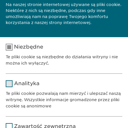
Na naszej stronie internetowej używane są pliki cookie.
Niektóre z nich są niezbędne, podczas gdy inne
umożliwiają nam na poprawę Twojego komfortu
korzystania z naszej strony internetowej.
Niezbędne
Te pliki cookie są niezbędne do działania witryny i nie
można ich wyłączyć.
Nazwa
cookie_optin
Analityka
Dostawca
sgalinski
Te pliki cookie pozwalają nam mierzyć i ulepszać naszą
witrynę. Wszystkie informacje gromadzone przez pliki
Czas
cookie są anonimowe
1 rok
trwania
BIURO
Ewopharma AG Sp. z o.o.
Nazwa
Google Analytics
Przechowuje stan zgody użytkownika
Powód
Zawartość zewnętrzna
ul. Leszno 14