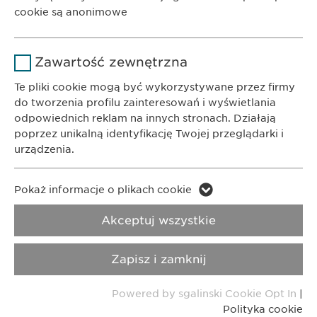
01-192 Warszawa
Czas
cookie są anonimowe
1 rok
trwania
KONTAKT
Nazwa
Google Analytics
Przechowuje stan zgody użytkownika
Powód
Zawartość zewnętrzna
Telefon: +48 22 620 11 71
na pliki cookie.
Dostawca
Google
E-Mail:
info@
ewopharma.pl
Te pliki cookie mogą być wykorzystywane przez firmy
do tworzenia profilu zainteresowań i wyświetlania
Czas
odpowiednich reklam na innych stronach. Działają
Polityka
1 day
trwania
poprzez unikalną identyfikację Twojej przeglądarki i
Prywatności
Polityka cookie
urządzenia.
Powód
Generuje dane statystyczne.
Imprint
Nota metodologiczna
Nazwa
LinkedIn
Pokaż informacje o plikach cookie
Nazwa
vuid
Copyright © Ewopharma AG
Dostawca
LinkedIn
Akceptuj wszystkie
Dostawca
Vimeo
Czas
2 lata
Zapisz i zamknij
trwania
Czas
2 years
trwania
Powered by sgalinski Cookie Opt In
|
Śledzenie korzystania z usług
Powód
Polityka cookie
wbudowanych.
Collects data on users visiting the