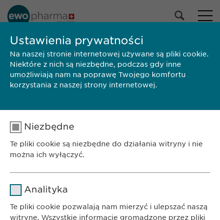
Ustawienia prywatności
Na naszej stronie internetowej używane są pliki cookie.
SZUKAJ
Niektóre z nich są niezbędne, podczas gdy inne
umożliwiają nam na poprawę Twojego komfortu
korzystania z naszej strony internetowej.
Niezbędne
Te pliki cookie są niezbędne do działania witryny i nie
można ich wyłączyć.
Nazwa
cookie_optin
BIURO
Analityka
Ewopharma AG Sp. z o.o.
Dostawca
sgalinski
Te pliki cookie pozwalają nam mierzyć i ulepszać naszą
ul. Leszno 14
witrynę. Wszystkie informacje gromadzone przez pliki