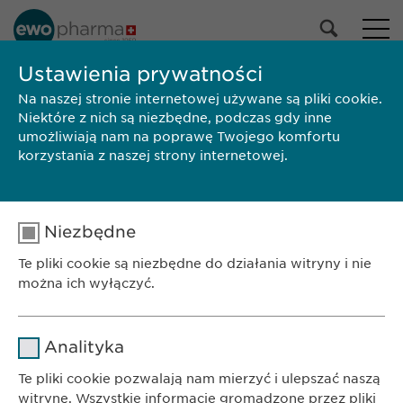
Ustawienia prywatności
Na naszej stronie internetowej używane są pliki cookie.
POZNAJ NAS
Niektóre z nich są niezbędne, podczas gdy inne
umożliwiają nam na poprawę Twojego komfortu
korzystania z naszej strony internetowej.
BIURO
Niezbędne
Ewopharma AG Sp. z o.o.
Te pliki cookie są niezbędne do działania witryny i nie
ul. Leszno 14
można ich wyłączyć.
01-192 Warszawa
Nazwa
cookie_optin
KONTAKT
Analityka
Telefon: +48 22 620 11 71
Dostawca
sgalinski
Te pliki cookie pozwalają nam mierzyć i ulepszać naszą
E-Mail:
info@
ewopharma.pl
witrynę. Wszystkie informacje gromadzone przez pliki