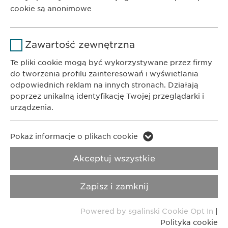
Czas
cookie są anonimowe
1 rok
trwania
Polityka
Prywatności
Polityka cookie
Nazwa
Google Analytics
Przechowuje stan zgody użytkownika
Powód
Zawartość zewnętrzna
na pliki cookie.
Dostawca
Google
Imprint
Nota metodologiczna
Te pliki cookie mogą być wykorzystywane przez firmy
do tworzenia profilu zainteresowań i wyświetlania
Czas
odpowiednich reklam na innych stronach. Działają
1 day
Copyright © Ewopharma AG
trwania
poprzez unikalną identyfikację Twojej przeglądarki i
urządzenia.
Powód
Generuje dane statystyczne.
Nazwa
LinkedIn
Pokaż informacje o plikach cookie
Nazwa
vuid
Dostawca
LinkedIn
Akceptuj wszystkie
Dostawca
Vimeo
Czas
2 lata
Zapisz i zamknij
trwania
Czas
2 years
trwania
Powered by sgalinski Cookie Opt In
|
Śledzenie korzystania z usług
Powód
Polityka cookie
wbudowanych.
Collects data on users visiting the