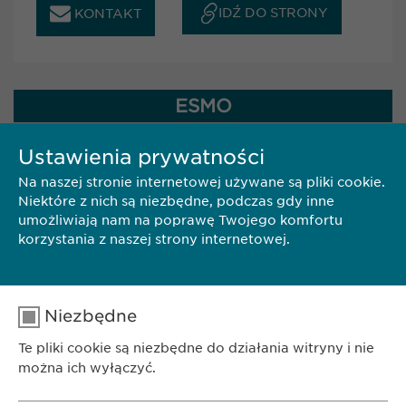
IDŹ DO STRONY
KONTAKT
ESMO
DATA: 23.10.2026
Ustawienia prywatności
MIASTO: MADRID
Na naszej stronie internetowej używane są pliki cookie.
(SPAIN)
Niektóre z nich są niezbędne, podczas gdy inne
umożliwiają nam na poprawę Twojego komfortu
korzystania z naszej strony internetowej.
Ewopharma will attend ESMO in Madrid, Spain.
The conference will take place from 23 - 27
October 2025.
Niezbędne
Te pliki cookie są niezbędne do działania witryny i nie
można ich wyłączyć.
IDŹ DO STRONY
KONTAKT