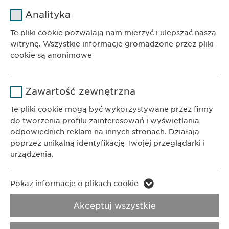
Nazwa
cookie_optin
Analityka
Dostawca
sgalinski
Te pliki cookie pozwalają nam mierzyć i ulepszać naszą
witrynę. Wszystkie informacje gromadzone przez pliki
Czas
cookie są anonimowe
1 rok
trwania
BIURO
Ewopharma AG Sp. z o.o.
Nazwa
Google Analytics
Przechowuje stan zgody użytkownika
Powód
Zawartość zewnętrzna
ul. Leszno 14
na pliki cookie.
Dostawca
Google
01-192 Warszawa
Te pliki cookie mogą być wykorzystywane przez firmy
do tworzenia profilu zainteresowań i wyświetlania
Czas
odpowiednich reklam na innych stronach. Działają
1 day
KONTAKT
trwania
poprzez unikalną identyfikację Twojej przeglądarki i
Telefon: +48 22 620 11 71
urządzenia.
E-Mail:
info@
ewopharma.pl
Powód
Generuje dane statystyczne.
Nazwa
LinkedIn
Pokaż informacje o plikach cookie
Polityka
Nazwa
vuid
Prywatności
Polityka cookie
Dostawca
LinkedIn
Akceptuj wszystkie
Dostawca
Vimeo
Czas