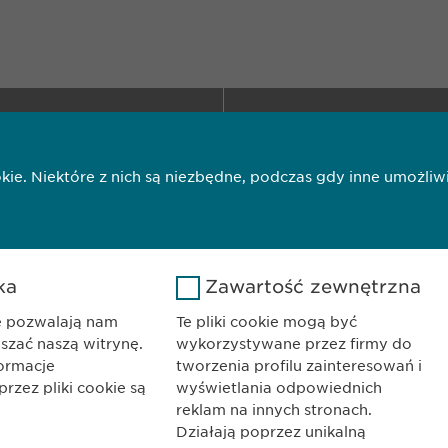
KONTAKT
ma AG Sp. z o.o.
Telefon: +48 22 6
no 14
E-Mail:
info@
ew
ookie. Niektóre z nich są niezbędne, podczas gdy inne umoż
Warszawa
i
Polityka cookie
Imprint
Nota me
ka
Zawartość zewnętrzna
ie pozwalają nam
Te pliki cookie mogą być
pszać naszą witrynę.
wykorzystywane przez firmy do
formacje
tworzenia profilu zainteresowań i
zez pliki cookie są
wyświetlania odpowiednich
reklam na innych stronach.
Działają poprzez unikalną