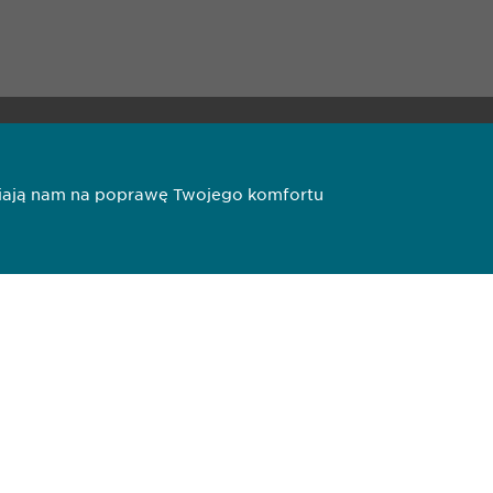
20 11 71
opharma.pl
liwiają nam na poprawę Twojego komfortu
todologiczna
Copyright © Ewopharma A