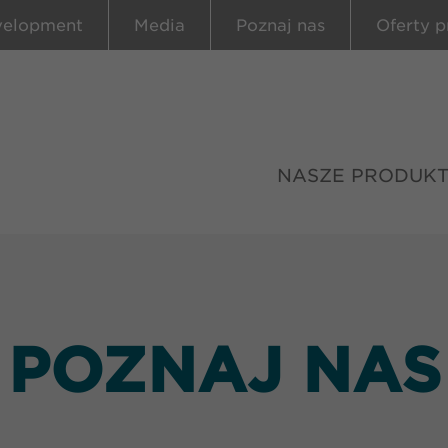
velopment
Media
Poznaj nas
Oferty p
NASZE PRODUK
POZNAJ NAS