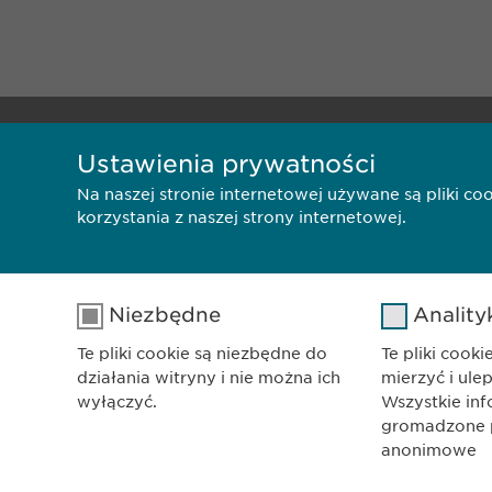
BIURO
Ustawienia prywatności
Ewophar
ul. Lesz
Na naszej stronie internetowej używane są pliki c
korzystania z naszej strony internetowej.
01-192 
Polityka Prywatnośc
Niezbędne
Anality
Te pliki cookie są niezbędne do
Te pliki cook
działania witryny i nie można ich
mierzyć i ule
wyłączyć.
Wszystkie in
gromadzone pr
anonimowe