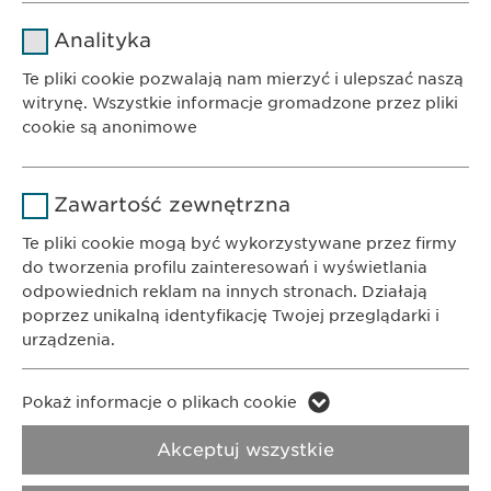
DOWIEDZ SIĘ WIĘCEJ
Nazwa
cookie_optin
Analityka
Dostawca
sgalinski
Te pliki cookie pozwalają nam mierzyć i ulepszać naszą
witrynę. Wszystkie informacje gromadzone przez pliki
Czas
cookie są anonimowe
1 rok
trwania
BIURO
Ewopharma AG Sp. z o.o.
Nazwa
Google Analytics
Przechowuje stan zgody użytkownika
Powód
Zawartość zewnętrzna
ul. Leszno 14
na pliki cookie.
Dostawca
Google
01-192 Warszawa
Te pliki cookie mogą być wykorzystywane przez firmy
do tworzenia profilu zainteresowań i wyświetlania
Czas
odpowiednich reklam na innych stronach. Działają
1 day
KONTAKT
trwania
poprzez unikalną identyfikację Twojej przeglądarki i
Telefon: +48 22 620 11 71
urządzenia.
Powód
Generuje dane statystyczne.
E-Mail:
info@
ewopharma.pl
Nazwa
LinkedIn
Pokaż informacje o plikach cookie
Polityka
Nazwa
vuid
Prywatności
Polityka cookie
Dostawca
LinkedIn
Akceptuj wszystkie
Dostawca
Vimeo