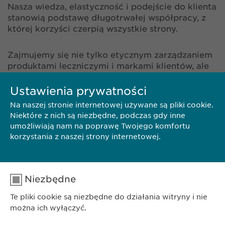
Nasza wiedza, elastyczność i podejście do klienta
stanowią podstawę długotrwałej współpracy, z
której korzyści czerpią wszystkie strony.
Zajmujemy się nie tylko etycznym zarządzaniem
produktami leczniczymi i markami klientów, ale
także wprowadzaniem na rynek własnych
®
Ustawienia prywatności
produktów chronionych patentem, np. Revalid
i
Isoprinosine®. Zatem wiemy, jak uzyskać dostęp
Na naszej stronie internetowej używane są pliki cookie.
do rynku, zwiększać świadomość marki i
Niektóre z nich są niezbędne, podczas gdy inne
zapewnić wieloletni sukces na rynkach
umożliwiają nam na poprawę Twojego komfortu
docelowych. Dowodem tego jest udana
korzystania z naszej strony internetowej.
współpraca z naszymi głównymi partnerami na
rynku farmaceutycznym, np. firmami
Pharmacosmos, Eisai, Dr. Falk lub BioGaia.
Niezbędne
Te pliki cookie są niezbędne do działania witryny i nie
można ich wyłączyć.