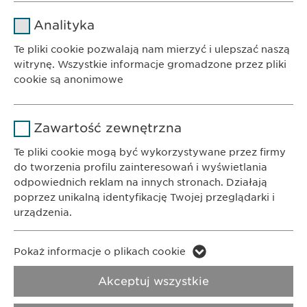
DOWIEDZ SIĘ WIĘCEJ
Nazwa
cookie_optin
Analityka
Dostawca
sgalinski
Te pliki cookie pozwalają nam mierzyć i ulepszać naszą
witrynę. Wszystkie informacje gromadzone przez pliki
Czas
cookie są anonimowe
1 rok
trwania
BIURO
Ewopharma AG Sp. z o.o.
Nazwa
Google Analytics
Przechowuje stan zgody użytkownika
Powód
Zawartość zewnętrzna
ul. Leszno 14
na pliki cookie.
Dostawca
Google
01-192 Warszawa
Te pliki cookie mogą być wykorzystywane przez firmy
do tworzenia profilu zainteresowań i wyświetlania
Czas
odpowiednich reklam na innych stronach. Działają
1 day
KONTAKT
trwania
poprzez unikalną identyfikację Twojej przeglądarki i
Telefon: +48 22 620 11 71
urządzenia.
Powód
Generuje dane statystyczne.
E-Mail:
info@
ewopharma.pl
Nazwa
LinkedIn
Pokaż informacje o plikach cookie
Polityka
Nazwa
vuid
Prywatności
Polityka cookie
Dostawca
LinkedIn
Akceptuj wszystkie
Dostawca
Vimeo