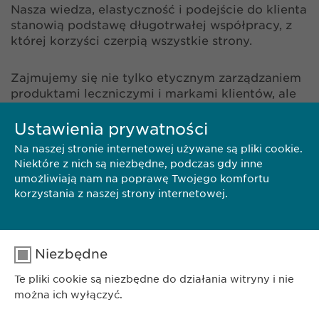
Nasza wiedza, elastyczność i podejście do klienta
stanowią podstawę długotrwałej współpracy, z
której korzyści czerpią wszystkie strony.
Zajmujemy się nie tylko etycznym zarządzaniem
produktami leczniczymi i markami klientów, ale
także wprowadzaniem na rynek własnych
®
Ustawienia prywatności
produktów chronionych patentem, np. Revalid
i
Isoprinosine®. Zatem wiemy, jak uzyskać dostęp
Na naszej stronie internetowej używane są pliki cookie.
do rynku, zwiększać świadomość marki i
Niektóre z nich są niezbędne, podczas gdy inne
zapewnić wieloletni sukces na rynkach
umożliwiają nam na poprawę Twojego komfortu
docelowych. Dowodem tego jest udana
korzystania z naszej strony internetowej.
współpraca z naszymi głównymi partnerami na
rynku farmaceutycznym, np. firmami
Pharmacosmos, Eisai, Dr. Falk lub BioGaia.
Niezbędne
Te pliki cookie są niezbędne do działania witryny i nie
można ich wyłączyć.