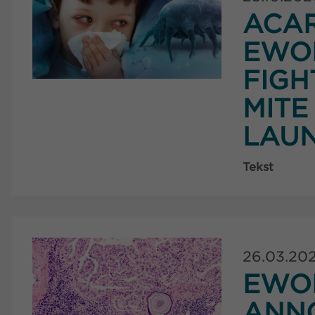
ACAR
EWO
FIGH
MITE
LAUN
Tekst
26.03.20
EWOP
ANN