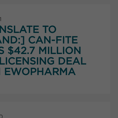
1
NSLATE TO
ND:] CAN-FITE
S $42.7 MILLION
LICENSING DEAL
H EWOPHARMA
0