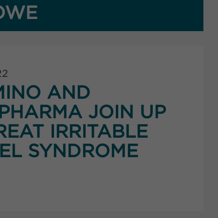
OWE
22
MINO AND
PHARMA JOIN UP
REAT IRRITABLE
EL SYNDROME