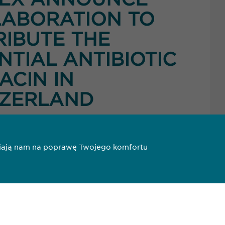
ABORATION TO
RIBUTE THE
NTIAL ANTIBIOTIC
ACIN IN
TZERLAND
liwiają nam na poprawę Twojego komfortu
3
4