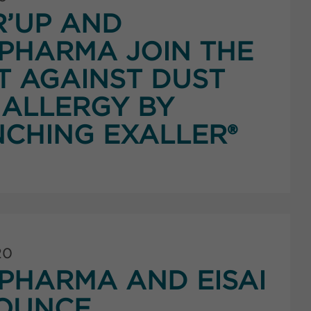
’UP AND
PHARMA JOIN THE
T AGAINST DUST
 ALLERGY BY
CHING EXALLER®
20
HARMA AND EISAI
OUNCE