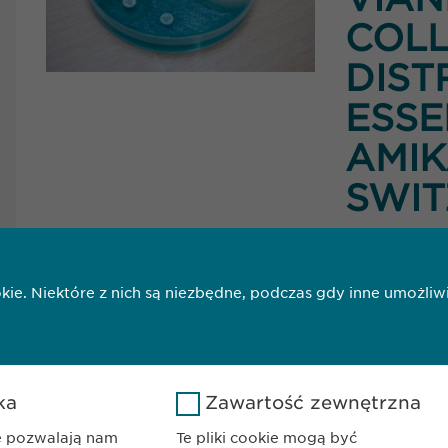
COLL
DIST
ESSE
AMIK
SWI
Tekst
ookie. Niektóre z nich są niezbędne, podczas gdy inne umoż
1
2
ka
Zawartość zewnętrzna
ie pozwalają nam
Te pliki cookie mogą być