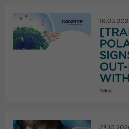
16.03.202
[TRA
POLA
SIGN
OUT-
WIT
Tekst
23.10.202