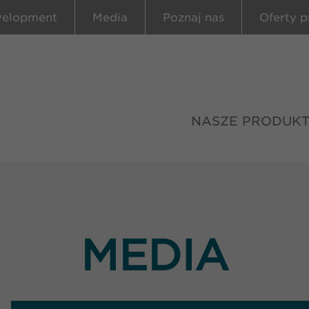
velopment
Media
Poznaj nas
Oferty p
NASZE PRODUK
MEDIA