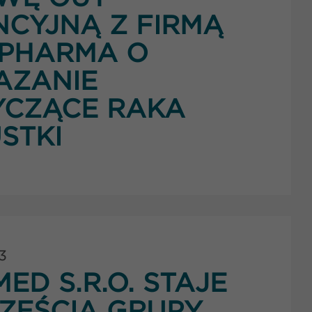
NCYJNĄ Z FIRMĄ
PHARMA O
AZANIE
YCZĄCE RAKA
STKI
3
ED S.R.O. STAJE
CZĘŚCIĄ GRUPY