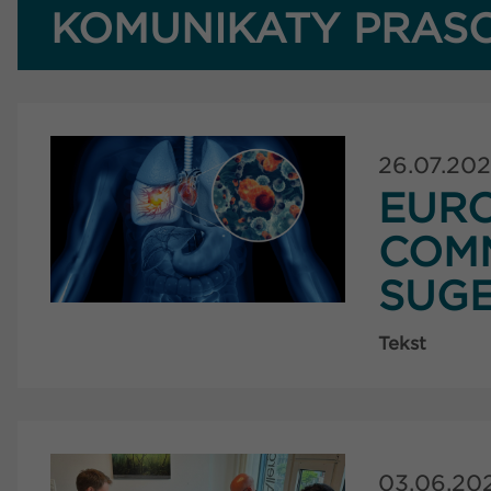
KOMUNIKATY PRAS
26.07.20
EUR
COMM
SUG
Tekst
03.06.20