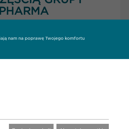
PHARMA
liwiają nam na poprawę Twojego komfortu
3
4
20 11 71
opharma.pl