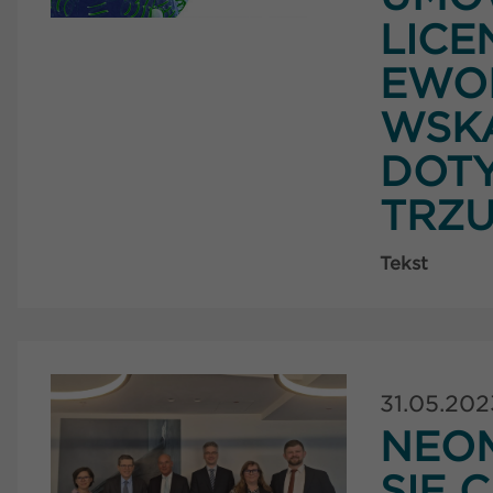
LICE
EWO
WSK
DOT
TRZU
Tekst
31.05.202
NEOM
SIĘ 