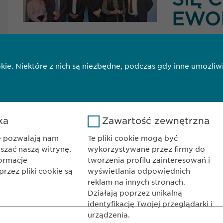
EWO
Tekst
ookie. Niektóre z nich są niezbędne, podczas gdy inne umoż
1
2
ka
Zawartość zewnętrzna
ie pozwalają nam
Te pliki cookie mogą być
pszać naszą witrynę.
wykorzystywane przez firmy do
formacje
tworzenia profilu zainteresowań i
zez pliki cookie są
wyświetlania odpowiednich
KONTAKT
reklam na innych stronach.
Działają poprzez unikalną
ma AG Sp. z o.o.
Telefon: +48 22 6
identyfikację Twojej przeglądarki i
no 14
E-Mail:
info@
ew
urządzenia.
Google Analytics
Nazwa
LinkedIn
Warszawa