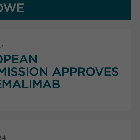
OWE
24
OPEAN
ISSION APPROVES
EMALIMAB
24