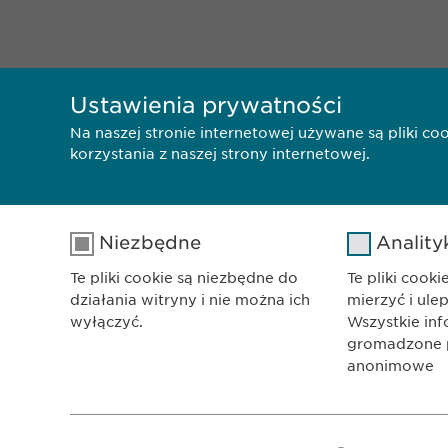
Ustawienia prywatności
Na naszej stronie internetowej używane są pliki c
korzystania z naszej strony internetowej.
Niezbędne
Anality
Te pliki cookie są niezbędne do
Te pliki cook
działania witryny i nie można ich
mierzyć i ule
wyłączyć.
Wszystkie in
gromadzone pr
BIURO
anonimowe
Ewophar
ul. Lesz
Nazwa
cookie_optin
Nazwa
01-192 