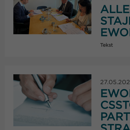
ALL
STAJ
EWO
Tekst
27.05.20
EWO
CSS
PAR
STRA