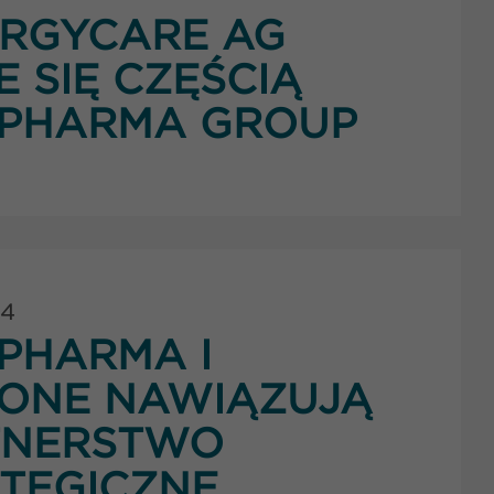
ERGYCARE AG
E SIĘ CZĘŚCIĄ
PHARMA GROUP
24
PHARMA I
TONE NAWIĄZUJĄ
TNERSTWO
TEGICZNE