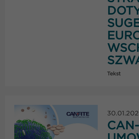
DOT
SUG
EUR
WSCH
SZWA
Tekst
30.01.20
CAN-
UMO