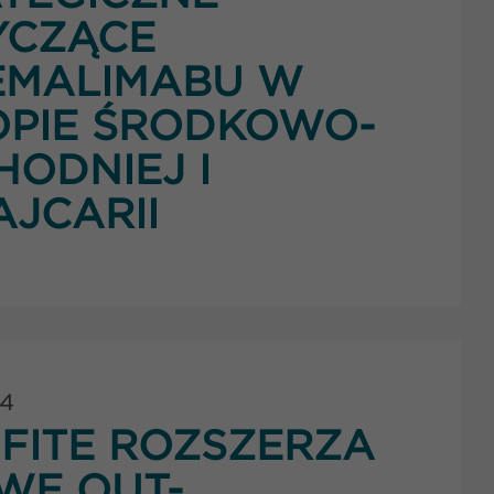
YCZĄCE
EMALIMABU W
OPIE ŚRODKOWO-
ODNIEJ I
JCARII
24
FITE ROZSZERZA
WĘ OUT-