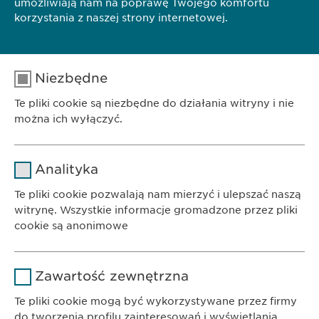
umożliwiają nam na poprawę Twojego komfortu
korzystania z naszej strony internetowej.
Ewopharma AG Sp. z o.o.
ul. Leszno 14
01-192 Warszawa
Niezbędne
Telefon: +48 22 620 11 71
Te pliki cookie są niezbędne do działania witryny i nie
można ich wyłączyć.
info@
ewopharma.pl
Nazwa
cookie_optin
Analityka
Dostawca
sgalinski
Te pliki cookie pozwalają nam mierzyć i ulepszać naszą
witrynę. Wszystkie informacje gromadzone przez pliki
Czas
cookie są anonimowe
1 rok
trwania
BIURO
Ewopharma AG Sp. z o.o.
Nazwa
Google Analytics
Przechowuje stan zgody użytkownika
Powód
Zawartość zewnętrzna
ul. Leszno 14
na pliki cookie.
Dostawca
Google
01-192 Warszawa
Te pliki cookie mogą być wykorzystywane przez firmy
do tworzenia profilu zainteresowań i wyświetlania