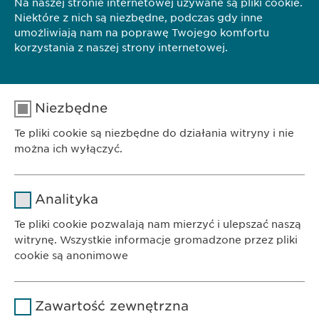
Na naszej stronie internetowej używane są pliki cookie.
KONTAKT
Niektóre z nich są niezbędne, podczas gdy inne
umożliwiają nam na poprawę Twojego komfortu
korzystania z naszej strony internetowej.
Ewopharma AG Sp. z o.o.
ul. Leszno 14
01-192 Warszawa
Niezbędne
Telefon: +48 22 620 11 71
Te pliki cookie są niezbędne do działania witryny i nie
można ich wyłączyć.
info@
ewopharma.pl
Nazwa
cookie_optin
Analityka
Dostawca
sgalinski
Te pliki cookie pozwalają nam mierzyć i ulepszać naszą
witrynę. Wszystkie informacje gromadzone przez pliki
Czas
cookie są anonimowe
1 rok
trwania
BIURO
Ewopharma AG Sp. z o.o.
Nazwa
Google Analytics
Przechowuje stan zgody użytkownika
Powód
Zawartość zewnętrzna
ul. Leszno 14
na pliki cookie.