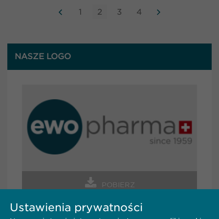
1
2
3
4
NASZE LOGO
POBIERZ
Ustawienia prywatności