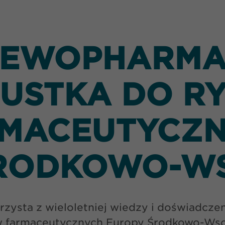
EWOPHARM
PUSTKA DO R
MACEUTYCZ
RODKOWO-W
rzysta z wieloletniej wiedzy i doświadcze
 farmaceutycznych Europy Środkowo-Wsch