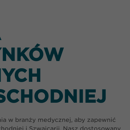
A
YNKÓW
NYCH
SCHODNIEJ
nia w branży medycznej, aby zapewnić
odniej i Szwajcarii. Nasz dostosowany