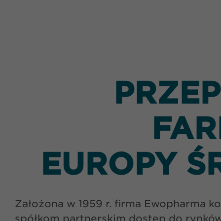
PRZE
FAR
EUROPY Ś
Założona w 1959 r. firma Ewopharma ko
spółkom partnerskim dostęp do rynków