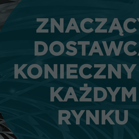
ZNACZĄC
ZNACZĄC
DOSTAWC
DOSTAWC
KONIECZNY
KONIECZNY
KAŻDYM
KAŻDYM
RYNKU
RYNKU