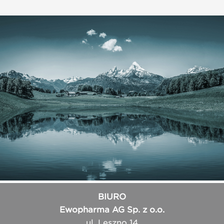
BIURO
Ewopharma AG Sp. z o.o.
ul. Leszno 14